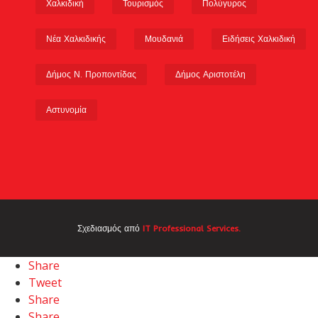
Χαλκιδική
Τουρισμός
Πολύγυρος
Νέα Χαλκιδικής
Μουδανιά
Ειδήσεις Χαλκιδική
Δήμος Ν. Προποντίδας
Δήμος Αριστοτέλη
Αστυνομία
Σχεδιασμός από
IT Professional Services.
Share
Tweet
Share
Share