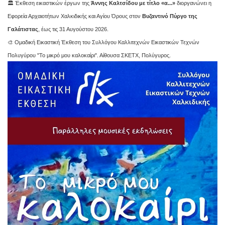
🏛️ Έκθεση εικαστικών έργων της
Άννης Καλτσίδου με τίτλο «α...»
διοργανώνει η
Εφορεία Αρχαιοτήτων Χαλκιδικής και Αγίου Όρους στον
Βυζαντινό Πύργο της
Γαλάτιστας
, έως τις 31 Αυγούστου 2026.
🎨 Ομαδική Εικαστική Έκθεση του Συλλόγου Καλλιτεχνών Εικαστικών Τεχνών
Πολυγύρου "Το μικρό μου καλοκαίρι". Αίθουσα ΣΚΕΤΧ, Πολύγυρος.