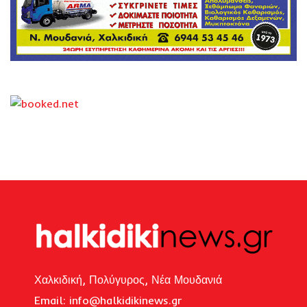
Χαλκιδική, Πολύγυρος, Νέα Μουδανιά
Email: i
nfo@halkidikinews.gr