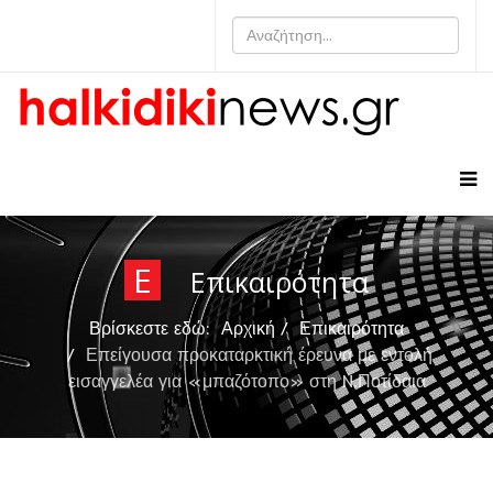
Ε
Επικαιρότητα
Βρίσκεστε εδώ:
Αρχική
Επικαιρότητα
Επείγουσα προκαταρκτική έρευνα με εντολή
εισαγγελέα για «μπαζότοπο» στη N.Ποτίδαια