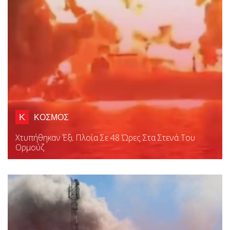
Κ
ΚΟΣΜΟΣ
Χτυπήθηκαν Έξι Πλοία Σε 48 Ώρες Στα Στενά Του
Ορμούζ