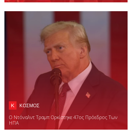
Κ
ΚΟΣΜΟΣ
Ο Ντόναλντ Τραμπ Ορκίστηκε 47ος Πρόεδρος Των
ΗΠΑ