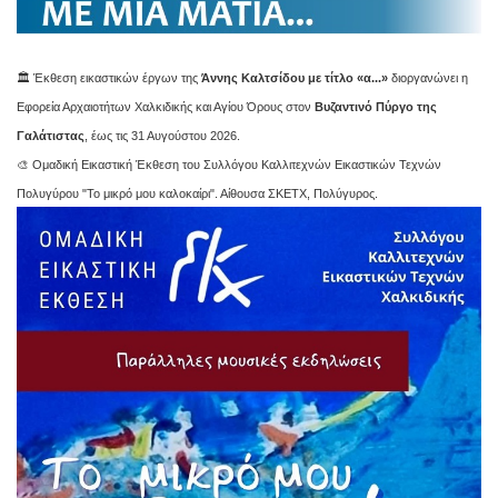
🏛️ Έκθεση εικαστικών έργων της
Άννης Καλτσίδου με τίτλο «α...»
διοργανώνει η
Εφορεία Αρχαιοτήτων Χαλκιδικής και Αγίου Όρους στον
Βυζαντινό Πύργο της
Γαλάτιστας
, έως τις 31 Αυγούστου 2026.
🎨 Ομαδική Εικαστική Έκθεση του Συλλόγου Καλλιτεχνών Εικαστικών Τεχνών
Πολυγύρου "Το μικρό μου καλοκαίρι". Αίθουσα ΣΚΕΤΧ, Πολύγυρος.