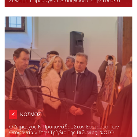
Σύλληψη E. Ιμάμογλου: Διαδηλώσεις Στην Τουρκία
Κ
ΚΟΣΜΟΣ
Ο Δήμαρχος Ν.Προποντίδας Στον Εορτασμό Των
Θεοφανείων Στην Τρίγλια Της Βιθυνίας -ΦΩΤΟ-