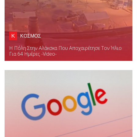
Κ
ΚΟΣΜΟΣ
Η Πόλη Στην Αλάκσκα Που Αποχαιρέτησε Τον Ήλιο
Για 64 Ημέρες -video-