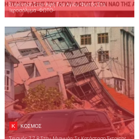
Συγκίνηση Στην Αφή Του Αγίου Φωτός Στα
Ιεροσόλυμα -ΦΩΤΟ-
Κ
ΚΟΣΜΟΣ
Σεισμός 7,7 R Στην Μιανμάρ: Σε Κατάσταση Έκτακτης