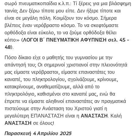
σωρό πνευματικοπαίδια κ.λ.π.: Τί ξέρεις για μια βλάσφημη
ταινία; Δεν ξέρω τίποτε μου είπε. Δεν ήξερε τίποτε και
είναι σε μεγάλη πόλη. Κοιμίζουν τον κόσμο. Σήμερα
βλέπεις έναν νερόβραστο κόσμο. Το να σκεφτόμαστε
ορθόδοξα είναι εύκολο, το να ζούμε ορθόδοξα θέλει
κόπο» (
ΛΟΓΟΙ Β΄ ΠΝΕΥΜΑΤΙΚΗ ΑΦΥΠΝΙΣΗ σελ. 45 -
48
).
Πόσο δίκαιο είχε ο μαθητής του γυμνασίου με την
απάντησή του; Οι σημερινοί χριστιανοί στην πλειονότητά
μας είμαστε νερόβραστοι, είμαστε επαναστάτες του
καναπέ, του πληκτρολογίου, σχολιάζουμε, κρίνουμε,
κατακρίνουμε, αναθεματίζουμε, αλλά από το
πληκτρολόγιο, καθισμένοι στο καναπέ μας, ενώ θα
έπρεπε να είμαστε αληθινοί επαναστάτες αν πραγματικά
πιστεύουμε στην Ανάσταση του Χριστού γιατί η
μεγαλύτερη ΕΠΑΝΑΣΤΑΣΗ είναι η
ΑΝΑΣΤΑΣΗ
. Καλή
ΑΝΑΣΤΑΣΗ
σε όλους!
Παρασκευή 4 Απριλίου 2025