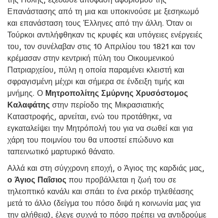
Επανάστασης από τη μια και υποκινούσε με ξεσηκωμό
και επανάσταση τους Έλληνες από την άλλη. Όταν οι
Τούρκοι αντιλήφθηκαν τις κρυφές και υπόγειες ενέργειές
του, τον συνέλαβαν στις 10 Απριλίου του 1821 και τον
κρέμασαν στην κεντρική πύλη του Οικουμενικού
Πατριαρχείου, πύλη η οποία παραμένει κλειστή και
σφραγισμένη μέχρι και σήμερα σε ένδειξη τιμής και
μνήμης. Ο
Μητροπολίτης Σμύρνης Χρυσόστομος
Καλαφάτης
στην περίοδο της Μικρασιατικής
Καταστροφής, αρνείται, ενώ του προτάθηκε, να
εγκαταλείψει την Μητρόπολή του για να σωθεί και για
χάρη του ποιμνίου του θα υποστεί επώδυνο και
ταπεινωτικό μαρτυρικό θάνατο.
Αλλά και στη σύγχρονη εποχή, ο Άγιος της καρδιάς μας,
ο Άγιος Παΐσιος
που προβάλλεται η ζωή του σε
τηλεοπτικό κανάλι και σπάει το ένα ρεκόρ τηλεθέασης
μετά το άλλο (δείγμα του πόσο διψά η κοινωνία μας για
την αλήθεια), έλεγε συχνά το πόσο πρέπει να αντιδρούμε