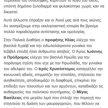
περιοδεία του συνελήφθη, κηρύττων το λόγο του Θεού,
υπέστη δημόσιο ξυλοδαρμό και φυλακίστηκε χωρίς καν να
δικαστεί.
Αυτό άλλωστε έπραξαν και οι Άγιοί μας ανά τους αιώνες.
Αν ανατρέξουμε στην εκκλησιαστική ιστορία θα βρούμε
πολλά παραδείγματα αντίστασης και ομολογίας.
Στην Παλαιά Διαθήκη ο
προφήτης Ηλίας
ελέγχει τον
βασιλιά Αχαάβ και την ειδωλολάτρισσα γυναίκα του
Ιεζάβελ επειδή ήταν άνθρωποι ασεβείς. Ο Άγιος
Ιωάννης
ο Πρόδρομος
ελέγχει τον βασιλιά Ηρώδη για την
παράνομη σχέση που είχε με την Ηρωδιάδα, την γυναίκα
του αδελφού του. Ο
Ιερός Χρυσόστομος
καταγγέλλει την
κοινωνική αδικία, στιγματίζει την σπατάλη, στηλιτεύει την
ανηθικότητα, αποδοκιμάζει τη διαφθορά, επικρίνει την
επίδειξη των πλουσίων και των αρχόντων, καταδικάζει τις
αυθαιρεσίες του πολιτικού συστήματος. Ο
Μέγας
Βασίλειος
στο μεγάλο λιμό που έπληξε την περιοχή του
στηλιτεύει τη δράση των μαυραγοριτών, που θέλουν να