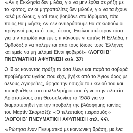
«Αν η Εκκλησία δεν μιλάει, για να μην έρθει σε ρήξη με
το κράτος, αν οι μητροπολίτες δεν μιλούν, για να τα έχουν
καλά με όλους, γιατί τους βοηθάνε στα Ιδρύματα, τότε
ποιος θα μιλήσει; Αν δεν αντιδράσουμε θα σηκωθούν οι
πρόγονοί μας από τους τάφους. Εκείνοι υπέφεραν τόσα
για την πατρίδα και εμείς τι κάνουμε γι αυτήν; Η Ελλάδα, η
Ορθοδοξία να πολεμείται από τους ίδιους τους Έλληνες
και εμείς να μη μιλάμε! Είναι φοβερό!» (
ΛΟΓΟΙ Β΄
ΠΝΕΥΜΑΤΙΚΗ ΑΦΥΠΝΙΣΗ σελ. 37
).
Ο ίδιος κάνοντας πράξη τα όσα έλεγε και παρά τα σοβαρά
προβλήματα υγείας που είχε, βγήκε από το Άγιον όρος με
άλλους Αγιορείτες, άφησε την ησυχία του κελιού του και
παραβρέθηκε στο συλλαλητήριο που έγινε στην πλατεία
Αριστοτέλους στη Θεσσαλονίκη το 1988 για να
διαμαρτυρηθεί για την προβολή της βλάσφημης ταινίας
του Μαρτίν Σκορτσέζε «Ο τελευταίος πειρασμός»
(
ΛΟΓΟΙ Β΄ ΠΝΕΥΜΑΤΙΚΗ ΑΦΥΠΝΙΣΗ σελ. 44
).
«Ρώτησα έναν Πνευματικό με κοινωνική δράση, με ένα