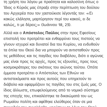
τη χρήση του λόγου με πραότητα και καλοσύνη όπως ο
Ίδιος ο Κύριός μας έπραξε στην περίπτωση του δούλου
του Αρχιερέα που τον χαστούκισε λέγοντάς τον: «Ει
κακώς ελάλησα, μαρτύρησον περί του κακού, ει δε
καλώς, τι με δέρεις;» (Ιωάννου 18, 23).
Αλλά και ο
Απόστολος Παύλος
στην προς Εφεσίους
επιστολή του προτρέπει και ενθαρρύνει τους πιστούς να
γίνουν ισχυροί και δυνατοί δια του Κυρίου, να ενδυθούν
τα όπλα του Θεού δια να μπορούν να αντισταθούν προς
τις μεθόδους και τις παγίδες του διαβόλου, διότι ο αγώνας
μας είναι προς τις αρχές, προς τις εξουσίες, προς τους
κοσμοκράτορες του σκότους του αιώνος τούτου. Οπότε
έμμεσα προτρέπει ο Απόστολος των Εθνών να
αντιστεκόμαστε και προς αυτούς που υπηρετούν το
διάβολο και εφαρμόζουν τις παγίδες του στις ζωές μας. Ο
ίδιος άλλωστε, επωφελούμενος από το νομικό σύστημα
της εποχής του, επικαλέστηκε τα δικαιώματά του ως
Ρωμαίου πολίτη και αφέθηκε ελεύθερος όταν σε μια