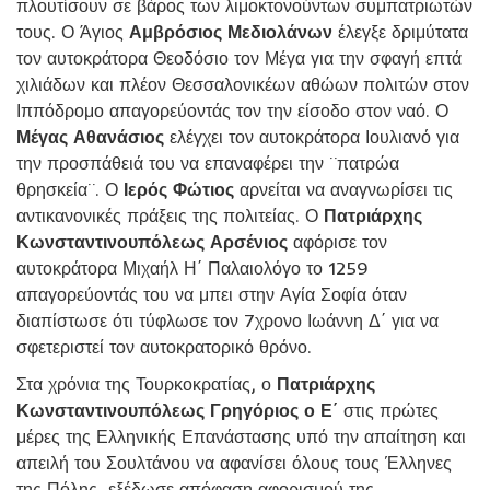
πλουτίσουν σε βάρος των λιμοκτονούντων συμπατριωτών
τους. Ο Άγιος
Αμβρόσιος Μεδιολάνων
έλεγξε δριμύτατα
τον αυτοκράτορα Θεοδόσιο τον Μέγα για την σφαγή επτά
χιλιάδων και πλέον Θεσσαλονικέων αθώων πολιτών στον
Ιππόδρομο απαγορεύοντάς τον την είσοδο στον ναό. Ο
Μέγας Αθανάσιος
ελέγχει τον αυτοκράτορα Ιουλιανό για
την προσπάθειά του να επαναφέρει την ¨πατρώα
θρησκεία¨. Ο
Ιερός Φώτιος
αρνείται να αναγνωρίσει τις
αντικανονικές πράξεις της πολιτείας. Ο
Πατριάρχης
Κωνσταντινουπόλεως Αρσένιος
αφόρισε τον
αυτοκράτορα Μιχαήλ Η΄ Παλαιολόγο το 1259
απαγορεύοντάς του να μπει στην Αγία Σοφία όταν
διαπίστωσε ότι τύφλωσε τον 7χρονο Ιωάννη Δ΄ για να
σφετεριστεί τον αυτοκρατορικό θρόνο.
Στα χρόνια της Τουρκοκρατίας, ο
Πατριάρχης
Κωνσταντινουπόλεως Γρηγόριος ο Ε΄
στις πρώτες
μέρες της Ελληνικής Επανάστασης υπό την απαίτηση και
απειλή του Σουλτάνου να αφανίσει όλους τους Έλληνες
της Πόλης, εξέδωσε απόφαση αφορισμού της