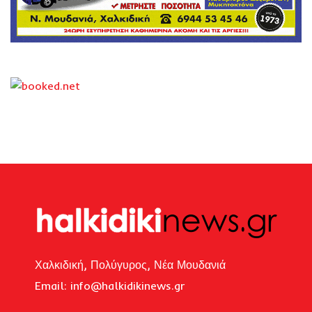
Χαλκιδική, Πολύγυρος, Νέα Μουδανιά
Email: i
nfo@halkidikinews.gr