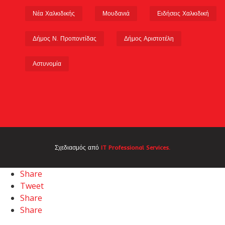
Νέα Χαλκιδικής
Μουδανιά
Ειδήσεις Χαλκιδική
Δήμος Ν. Προποντίδας
Δήμος Αριστοτέλη
Αστυνομία
Σχεδιασμός από
IT Professional Services.
Share
Tweet
Share
Share