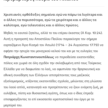
Χριστιανός ορθόδοξος σημαίνει εγώ να πάρω τα λιγότερα και
ο άλλος τα περισσότερα, εγώ τα χειρότερα και ο άλλος τα
καλύτερα, εγώ τελευταίος και ο άλλος πρώτος.
Μηδείς το εαυτού ζητείτω, αλλά το του ετέρου έκαστος (Α Κορ. 10:24).
Αυτή η προτροπή του Αποστόλου Παύλου παρακίνησε τον σήμερα
εορταζόμενο Άγιο Κοσμά τον Αιτωλό (1714 – 24 Αυγούστου 1779) να
αφήσει την ησυχία του μοναχικού κελιού του και με τις ευλογίες του
Πατριάρχη Κωνσταντινουπόλεως
να περιοδεύσει εκατοντάδες
πόλεις και χωριά σε όλη σχεδόν την σκλαβωμένη από τους Τούρκους
Ελλάδα για να διαφωτίσει το λαό, να αφυπνίσει την θρησκευτική και
εθνική συνείδηση των Ελλήνων αποτρέποντας τους μαζικούς
εξισλαμισμούς, κτίζοντας εκατοντάδες σχολεία, μιλώντας στη γλώσσα
του λαού απλά, κατανοητά και προτρέποντας να ζουν ενάρετη ζωή, με
ευλάβεια, πίστη και θυσιαστική αγάπη, όπως και ο ίδιος έπραξε
επισφραγίζοντας το επί εικοσαετία ιεραποστολικό του έργο με το
μαρτύριό του.