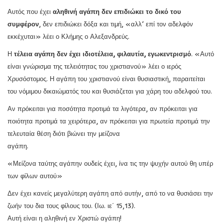
Αυτός που έχει
αληθινή αγάπη δεν επιδιώκει το δικό του
συμφέρον
, δεν επιδιώκει δόξα και τιμή, «αλλ’ επί τον αδελφόν
εκκέχυται» λέει ο Κλήμης ο Αλεξανδρεύς.
Η
τέλεια αγάπη δεν έχει ιδιοτέλεια, φιλαυτία, εγωκεντρισμό
. «Αυτό
είναι γνώρισμα της τελειότητας του χριστιανού» λέει ο ιερός
Χρυσόστομος. Η αγάπη του χριστιανού είναι θυσιαστική, παραιτείται
του νόμιμου δικαιώματός του και θυσιάζεται για χάρη του αδελφού του.
Αν πρόκειται για ποσότητα προτιμά τα λιγότερα, αν πρόκειται για
ποιότητα προτιμά τα χειρότερα, αν πρόκειται για πρωτεία προτιμά την
τελευταία θέση διότι βιώνει την μείζονα
αγάπη.
«Μείζονα ταύτης αγάπην ουδείς έχει, ίνα τις την ψυχήν αυτού θη υπέρ
των φίλων αυτού»
Δεν έχει κανείς μεγαλύτερη αγάπη από αυτήν, από το να θυσιάσει την
ζωήν του δια τους φίλους του. (Ιω. ιε΄ 15,13).
Αυτή είναι η αληθινή εν Χριστώ αγάπη!