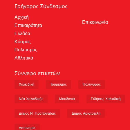
Γρήγορος Σύνδεσμος
Αρχική
Επικοινωνία
Επικαιρότητα
Ελλάδα
Κόσμος
Πολιτισμός
Αθλητικά
Σύννεφο ετικετών
Χαλκιδική
Τουρισμός
Πολύγυρος
Νέα Χαλκιδικής
Μουδανιά
Ειδήσεις Χαλκιδική
Δήμος Ν. Προποντίδας
Δήμος Αριστοτέλη
Αστυνομία