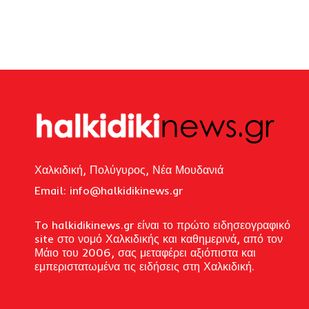
Χαλκιδική, Πολύγυρος, Νέα Μουδανιά
Email: i
nfo@halkidikinews.gr
To halkidikinews.gr είναι το πρώτο ειδησεογραφικό
site στο νομό Χαλκιδικής και καθημερινά, από τον
Μάιο του 2006, σας μεταφέρει αξιόπιστα και
εμπεριστατωμένα τις ειδήσεις στη Χαλκιδική.