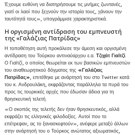
Έχουμε ευθύνη να διατηρήσουμε τις μνήμες ζωντανές,
γιατί οι λαοί που ξεχνούν την ιστορία τους, χάνουν την
ταυτότητά τους», υπογράμμισε χαρακτηριστικά.
Η οργισμένη αντίδραση του εμπνευστή
της «Γαλάζιας Πατρίδας»
Η τοποθέτηση αυτή προκάλεσε την άμεση και οργισμένη
αντίδραση του Τούρκου αντιναύαρχου ε.α.
Τζιχάτ Γιαϊτζί
.
Ο Γιαϊτζί, ο οποίος θεωρείται εκ των βασικών εμπνευστών
του αναθεωρητικού δόγματος της
«Γαλάζιας
Πατρίδας»
, επιτέθηκε με ανάρτησή του στο Twitter κατά
του κ. Ανδρουλάκη, εκφράζοντας παράλληλα τα πυρά του
προς τις τουρκικές αρχές που έδωσαν άδεια για τη
θρησκευτική τελετή.
«Ο σκοπός της τελετής δεν ήταν θρησκευτικός, αλλά
εκφράζει τις ελληνικές φιλοδοξίες. Αυτοί που το
επέτρεψαν, ας το ξανασκεφτούν», ανέφερε μεταξύ άλλων
στην ανάρτησή του ο Τούρκος ανώτατος αξιωματικός,