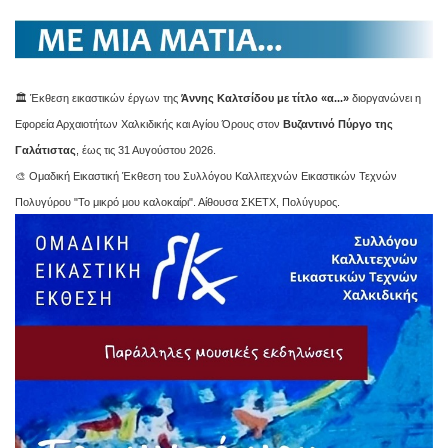
🏛️ Έκθεση εικαστικών έργων της
Άννης Καλτσίδου με τίτλο «α...»
διοργανώνει η
Εφορεία Αρχαιοτήτων Χαλκιδικής και Αγίου Όρους στον
Βυζαντινό Πύργο της
Γαλάτιστας
, έως τις 31 Αυγούστου 2026.
🎨 Ομαδική Εικαστική Έκθεση του Συλλόγου Καλλιτεχνών Εικαστικών Τεχνών
Πολυγύρου "Το μικρό μου καλοκαίρι". Αίθουσα ΣΚΕΤΧ, Πολύγυρος.