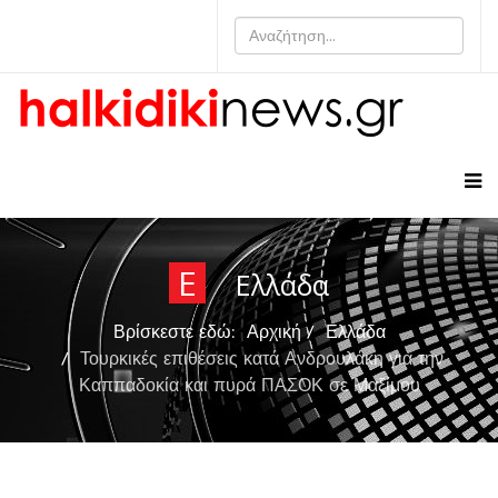
Ε
Ελλάδα
Βρίσκεστε εδώ:
Αρχική
Ελλάδα
Τουρκικές επιθέσεις κατά Ανδρουλάκη για την
Καππαδοκία και πυρά ΠΑΣΟΚ σε Μαξίμου