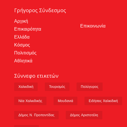
Γρήγορος Σύνδεσμος
Αρχική
Επικοινωνία
Επικαιρότητα
Ελλάδα
Κόσμος
Πολιτισμός
Αθλητικά
Σύννεφο ετικετών
Χαλκιδική
Τουρισμός
Πολύγυρος
Νέα Χαλκιδικής
Μουδανιά
Ειδήσεις Χαλκιδική
Δήμος Ν. Προποντίδας
Δήμος Αριστοτέλη