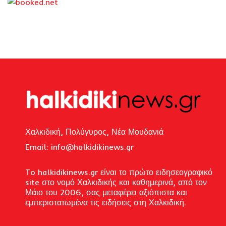
Χαλκιδική, Πολύγυρος, Νέα Μουδανιά
Email: i
nfo@halkidikinews.gr
To halkidikinews.gr είναι το πρώτο ειδησεογραφικό
site στο νομό Χαλκιδικής και καθημερινά, από τον
Μάιο του 2006, σας μεταφέρει αξιόπιστα και
εμπεριστατωμένα τις ειδήσεις στη Χαλκιδική.