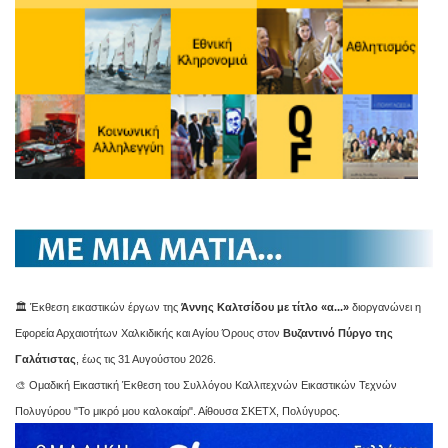
🏛️ Έκθεση εικαστικών έργων της
Άννης Καλτσίδου με τίτλο «α...»
διοργανώνει η
Εφορεία Αρχαιοτήτων Χαλκιδικής και Αγίου Όρους στον
Βυζαντινό Πύργο της
Γαλάτιστας
, έως τις 31 Αυγούστου 2026.
🎨 Ομαδική Εικαστική Έκθεση του Συλλόγου Καλλιτεχνών Εικαστικών Τεχνών
Πολυγύρου "Το μικρό μου καλοκαίρι". Αίθουσα ΣΚΕΤΧ, Πολύγυρος.