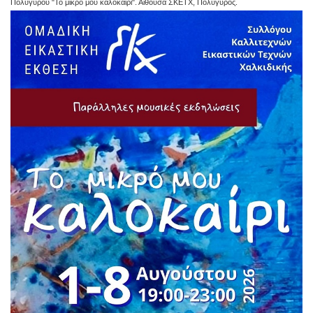
Πολυγύρου "Το μικρό μου καλοκαίρι". Αίθουσα ΣΚΕΤΧ, Πολύγυρος.