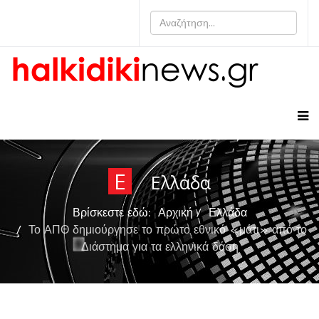
Ε
Ελλάδα
Βρίσκεστε εδώ:
Αρχική
Ελλάδα
Το ΑΠΘ δημιούργησε το πρώτο εθνικό «μάτι» από το
Διάστημα για τα ελληνικά δάση