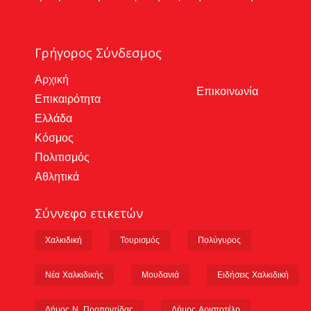
Γρήγορος Σύνδεσμος
Αρχική
Επικοινωνία
Επικαιρότητα
Ελλάδα
Κόσμος
Πολιτισμός
Αθλητικά
Σύννεφο ετικετών
Χαλκιδική
Τουρισμός
Πολύγυρος
Νέα Χαλκιδικής
Μουδανιά
Ειδήσεις Χαλκιδική
Δήμος Ν. Προποντίδας
Δήμος Αριστοτέλη