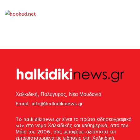
Χαλκιδική, Πολύγυρος, Νέα Μουδανιά
Email: i
nfo@halkidikinews.gr
To halkidikinews.gr είναι το πρώτο ειδησεογραφικό
site στο νομό Χαλκιδικής και καθημερινά, από τον
Μάιο του 2006, σας μεταφέρει αξιόπιστα και
εμπεριστατωμένα τις ειδήσεις στη Χαλκιδική.