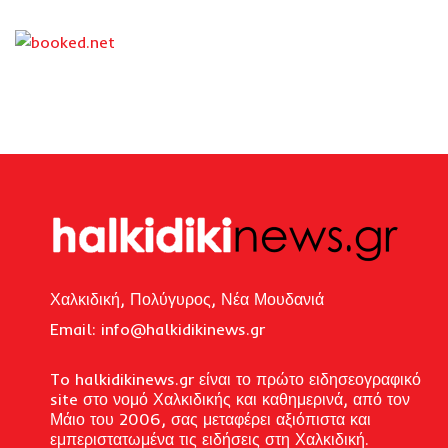
Χαλκιδική, Πολύγυρος, Νέα Μουδανιά
Email: i
nfo@halkidikinews.gr
To halkidikinews.gr είναι το πρώτο ειδησεογραφικό
site στο νομό Χαλκιδικής και καθημερινά, από τον
Μάιο του 2006, σας μεταφέρει αξιόπιστα και
εμπεριστατωμένα τις ειδήσεις στη Χαλκιδική.