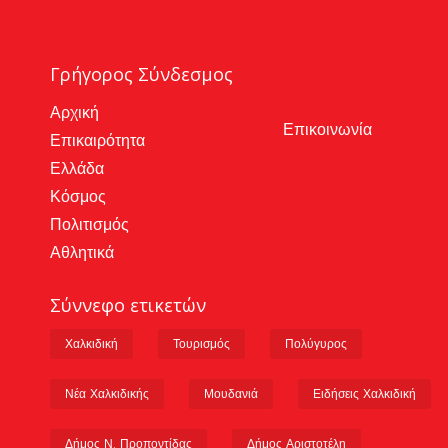
Γρήγορος Σύνδεσμος
Αρχική
Επικοινωνία
Επικαιρότητα
Ελλάδα
Κόσμος
Πολιτισμός
Αθλητικά
Σύννεφο ετικετών
Χαλκιδική
Τουρισμός
Πολύγυρος
Νέα Χαλκιδικής
Μουδανιά
Ειδήσεις Χαλκιδική
Δήμος Ν. Προποντίδας
Δήμος Αριστοτέλη