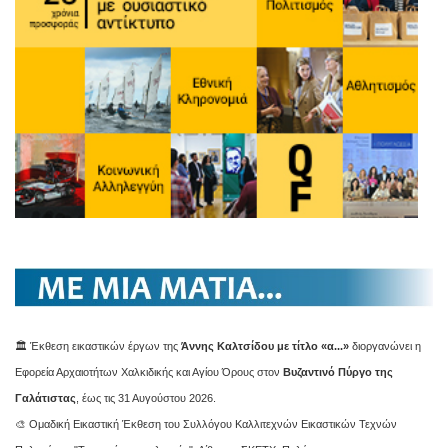
🏛️ Έκθεση εικαστικών έργων της
Άννης Καλτσίδου με τίτλο «α...»
διοργανώνει η
Εφορεία Αρχαιοτήτων Χαλκιδικής και Αγίου Όρους στον
Βυζαντινό Πύργο της
Γαλάτιστας
, έως τις 31 Αυγούστου 2026.
🎨 Ομαδική Εικαστική Έκθεση του Συλλόγου Καλλιτεχνών Εικαστικών Τεχνών