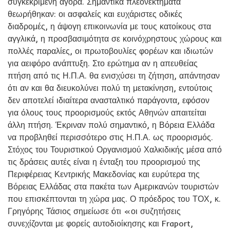
συγκεκριμένη αγορά. Σημαντικά πλεονεκτήματα
θεωρήθηκαν: οι ασφαλείς και ευχάριστες οδικές
διαδρομές, η άψογη επικοινωνία με τους κατοίκους στα
αγγλικά, η προσβασιμότητα σε κοινόχρηστους χώρους και
πολλές παραλίες, οι πρωτοβουλίες φορέων και ιδιωτών
για αειφόρο ανάπτυξη. Στο ερώτημα αν η απευθείας
πτήση από τις Η.Π.Α. θα ενισχύσει τη ζήτηση, απάντησαν
ότι αν και θα διευκολύνει πολύ τη μετακίνηση, εντούτοις
δεν αποτελεί ιδιαίτερα ανασταλτικό παράγοντα, εφόσον
για όλους τους προορισμούς εκτός Αθηνών απαιτείται
άλλη πτήση. Έκριναν πολύ σημαντικό, η Βόρεια Ελλάδα
να προβληθεί περισσότερο στις Η.Π.Α. ως προορισμός.
Στόχος του Τουριστικού Οργανισμού Χαλκιδικής μέσα από
τις δράσεις αυτές είναι η ένταξη του προορισμού της
Περιφέρειας Κεντρικής Μακεδονίας και ευρύτερα της
Βόρειας Ελλάδας στα πακέτα των Αμερικανών τουριστών
που επισκέπτονται τη χώρα μας. Ο πρόεδρος του ΤΟΧ, κ.
Γρηγόρης Τάσιος σημείωσε ότι «οι συζητήσεις
συνεχίζονται με φορείς αυτοδιοίκησης και Fraport,