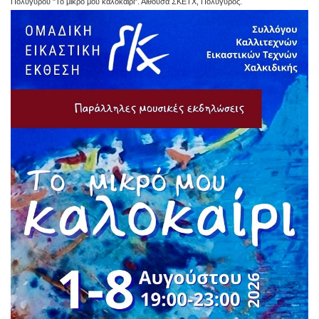
Πολυγύρου "Το μικρό μου καλοκαίρι". Αίθουσα ΣΚΕΤΧ, Πολύγυρος.