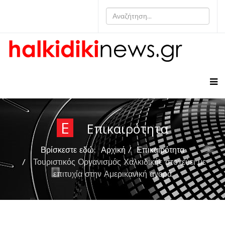
Ε
Επικαιρότητα
Βρίσκεστε εδώ:
Αρχική
Επικαιρότητα
Τουριστικός Οργανισμός Χαλκιδικής στοχεύει με
επιτυχία στην Αμερικανική αγορά