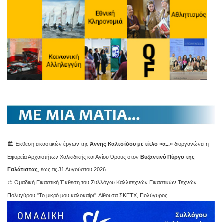
🏛️ Έκθεση εικαστικών έργων της
Άννης Καλτσίδου με τίτλο «α...»
διοργανώνει η
Εφορεία Αρχαιοτήτων Χαλκιδικής και Αγίου Όρους στον
Βυζαντινό Πύργο της
Γαλάτιστας
, έως τις 31 Αυγούστου 2026.
🎨 Ομαδική Εικαστική Έκθεση του Συλλόγου Καλλιτεχνών Εικαστικών Τεχνών
Πολυγύρου "Το μικρό μου καλοκαίρι". Αίθουσα ΣΚΕΤΧ, Πολύγυρος.