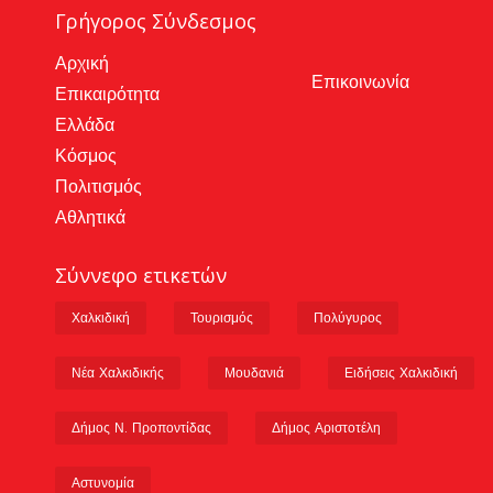
Γρήγορος Σύνδεσμος
Αρχική
Επικοινωνία
Επικαιρότητα
Ελλάδα
Κόσμος
Πολιτισμός
Αθλητικά
Σύννεφο ετικετών
Χαλκιδική
Τουρισμός
Πολύγυρος
Νέα Χαλκιδικής
Μουδανιά
Ειδήσεις Χαλκιδική
Δήμος Ν. Προποντίδας
Δήμος Αριστοτέλη
Αστυνομία