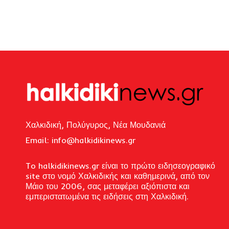
Χαλκιδική, Πολύγυρος, Νέα Μουδανιά
Email: i
nfo@halkidikinews.gr
To halkidikinews.gr είναι το πρώτο ειδησεογραφικό
site στο νομό Χαλκιδικής και καθημερινά, από τον
Μάιο του 2006, σας μεταφέρει αξιόπιστα και
εμπεριστατωμένα τις ειδήσεις στη Χαλκιδική.