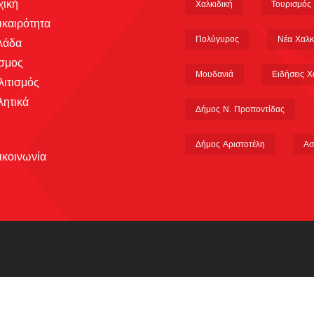
χική
Χαλκιδική
Τουρισμός
ικαιρότητα
Πολύγυρος
Νέα Χαλκ
λάδα
σμος
Μουδανιά
Ειδήσεις Χ
λιτισμός
λητικά
Δήμος Ν. Προποντίδας
Δήμος Αριστοτέλη
Ασ
ικοινωνία