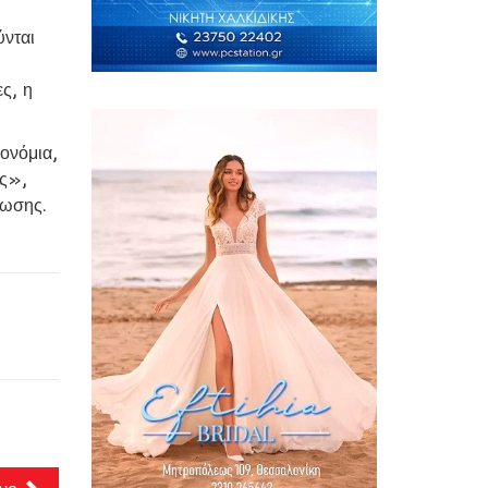
ύνται
ς, η
ονόμια,
υς»,
νωσης.