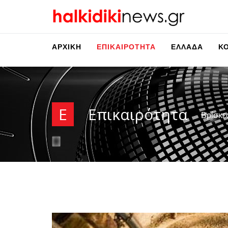
ΑΡΧΙΚΉ
ΕΠΙΚΑΙΡΌΤΗΤΑ
ΕΛΛΆΔΑ
Κ
Ε
Επικαιρότητα
Βρίσκε