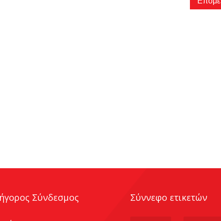
Επόμε
ήγορος Σύνδεσμος
Σύννεφο ετικετών