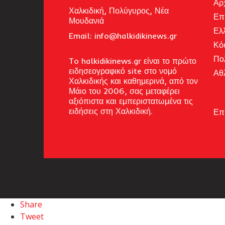
Αρ
Χαλκιδική, Πολύγυρος, Νέα
Επ
Μουδανιά
Ελ
Email: i
nfo@halkidikinews.gr
Κό
Πο
To halkidikinews.gr είναι το πρώτο
ειδησεογραφικό site στο νομό
Αθ
Χαλκιδικής και καθημερινά, από τον
Μάιο του 2006, σας μεταφέρει
αξιόπιστα και εμπεριστατωμένα τις
ειδήσεις στη Χαλκιδική.
Επ
Share
Tweet