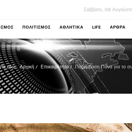
Σάββατο, 08 Αυγούστ
ΌΣΜΟΣ
ΠΟΛΙΤΙΣΜΌΣ
ΑΘΛΗΤΙΚΆ
LIFE
ΑΡΘΡΑ
στε εδώ:
Αρχική
Επικαιρότητα
Παρέμβαση Πάνα για το συ