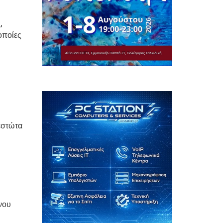
,
οποίες
εστώτα
νου