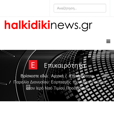
Ε
Επικαιρότητα
Βρίσκεστε εδώ:
Αρχική
Επικαιρότητα
Παραλία Διονυσίου: Εορτασμός του Αγίου Παϊσίου
στον Ιερό Ναό Τιμίου Προδρόμου