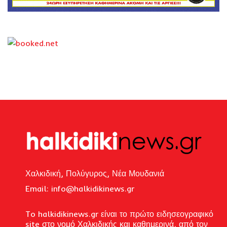
Χαλκιδική, Πολύγυρος, Νέα Μουδανιά
Email: i
nfo@halkidikinews.gr
To halkidikinews.gr είναι το πρώτο ειδησεογραφικό
site στο νομό Χαλκιδικής και καθημερινά, από τον