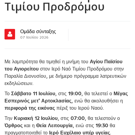
Τιμίου Προδρόμου
Ομάδα σύνταξης
07 Ιουλίου 2026
Με λαμπρότητα θα τιμηθεί η μνήμη του
Αγίου Παϊσίου
του Αγιορείτου
στον Ιερό Ναό Τιμίου Προδρόμου στην
Παραλία Διονυσίου, με διήμερο πρόγραμμα λατρευτικών
εκδηλώσεων.
Το
Σάββατο 11 Ιουλίου
, στις
19:00
, θα τελεστεί ο
Μέγας
Εσπερινός μετ' Αρτοκλασίας
, ενώ θα ακολουθήσει η
περιφορά της εικόνας
πέριξ του Ιερού Ναού.
Την
Κυριακή 12 Ιουλίου
, στις
07:00
, θα τελεστούν ο
Όρθρος
και η
Θεία Λειτουργία
, ενώ στις
19:30
θα
πραγματοποιηθεί το
Ιερό Ευχέλαιο υπέρ υγείας
.