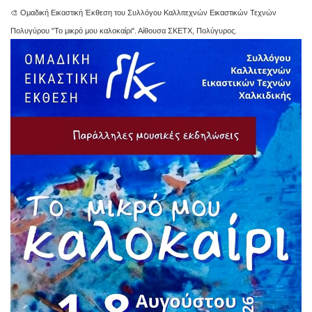
🎨 Ομαδική Εικαστική Έκθεση του Συλλόγου Καλλιτεχνών Εικαστικών Τεχνών
Πολυγύρου "Το μικρό μου καλοκαίρι". Αίθουσα ΣΚΕΤΧ, Πολύγυρος.