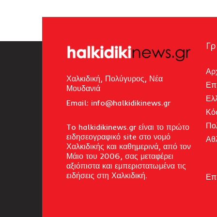
Γρ
Αρ
Χαλκιδική, Πολύγυρος, Νέα
Επ
Μουδανιά
Ελ
Email: i
nfo@halkidikinews.gr
Κό
Πο
To halkidikinews.gr είναι το πρώτο
ειδησεογραφικό site στο νομό
Αθ
Χαλκιδικής και καθημερινά, από τον
Μάιο του 2006, σας μεταφέρει
αξιόπιστα και εμπεριστατωμένα τις
ειδήσεις στη Χαλκιδική.
Επ