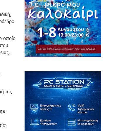
ιδική,
ρόεδρο
το οποίο
 που
ειας.
ε
σή της
ην
σία