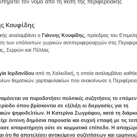
 υπηρετεί τον νομό από τη θέση της περιφερειακής
ης Κουφίδης
ικής αναλαμβάνει ο
Γιάννης Κουφίδης
, πρόεδρος του Επιμελη
εση των υπόλοιπων χωρικών αντιπεριφερειαρχών στις Περιφερ
ας, Σερρών και Πέλλας.
γία Ιορδανίδου
από τη Χαλκιδική, η οποία αναλαμβάνει καθή
 νέων θεματικών χαρτοφυλακίων που ανακοίνωσε η Περιφέρεια
ναμένεται να πυροδοτήσει πολιτικές συζητήσεις το επόμε
ρίοδο όπου βρίσκονται σε εξέλιξη οι διεργασίες για τη
κών ψηφοδελτίων. Η Κατερίνα Ζωγράφου, κατά τη διάρκε
είχε έντονη δημόσια παρουσία και συχνή επαφή με τις τοπ
έρασε απαρατήρητη ούτε σε κομματικό επίπεδο. Η αποχώ
ται ότι θα αποτελέσει αντικείμενο συζητήσεων και ερμηνει