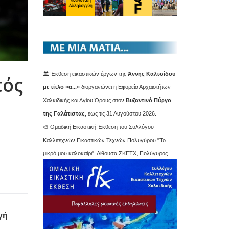
🏛️ Έκθεση εικαστικών έργων της
Άννης Καλτσίδου
τός
με τίτλο «α...»
διοργανώνει η Εφορεία Αρχαιοτήτων
Χαλκιδικής και Αγίου Όρους στον
Βυζαντινό Πύργο
της Γαλάτιστας
, έως τις 31 Αυγούστου 2026.
🎨 Ομαδική Εικαστική Έκθεση του Συλλόγου
Καλλιτεχνών Εικαστικών Τεχνών Πολυγύρου "Το
μικρό μου καλοκαίρι". Αίθουσα ΣΚΕΤΧ, Πολύγυρος.
γή