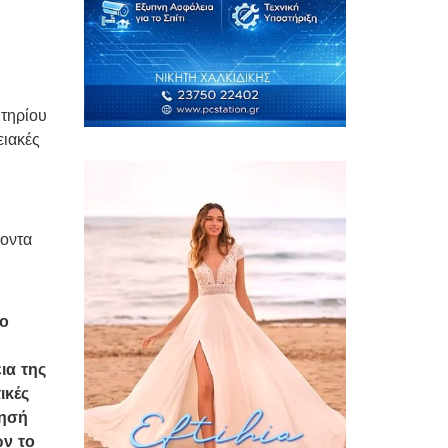
τηρίου
ειακές
κοντα
νο
ια της
ικές
ρησή
ών το