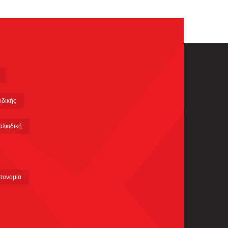
ιδικής
αλκιδική
τυνομία