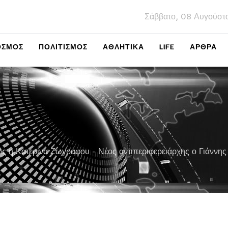
Σάββατο, 08 Αυγούστ
ΌΣΜΟΣ
ΠΟΛΙΤΙΣΜΌΣ
ΑΘΛΗΤΙΚΆ
LIFE
ΑΡΘΡΑ
τός η Κατερίνα Ζωγράφου - Νέος αντιπεριφερειάρχης ο Γιάννη