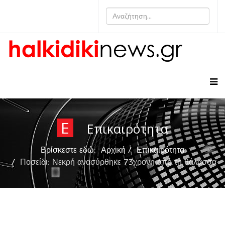
Ε
Επικαιρότητα
Βρίσκεστε εδώ:
Αρχική
Επικαιρότητα
Ποσείδι: Νεκρή ανασύρθηκε 73χρονη από τη θάλασσα