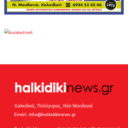
Χαλκιδική, Πολύγυρος, Νέα Μουδανιά
Email: i
nfo@halkidikinews.gr