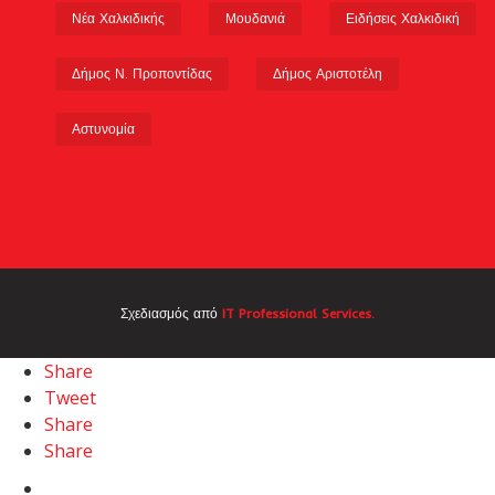
Νέα Χαλκιδικής
Μουδανιά
Ειδήσεις Χαλκιδική
Δήμος Ν. Προποντίδας
Δήμος Αριστοτέλη
Αστυνομία
Σχεδιασμός από
IT Professional Services.
Share
Tweet
Share
Share