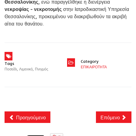
Θεσσαλονίκης
, ενώ παραγγέλθηκε η διενέργεια
νεκροψίας - νεκροτομής
στην Ιατροδικαστική Υπηρεσία
Θεσσαλονίκης, προκειμένου να διακριβωθούν τα ακριβή
αίτια του θανάτου.
Category
Tags
ΕΠΙΚΑΙΡΟΤΗΤΑ
Ποσείδι
,
Λιμενικό
,
Πνιγμός
Προηγούμενο
Επόμενο