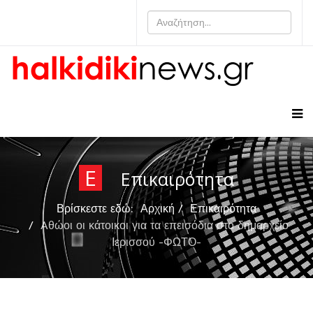
Ε
Επικαιρότητα
Βρίσκεστε εδώ:
Αρχική
Επικαιρότητα
Aθώοι οι κάτοικοι για τα επεισόδια στο δημαρχείο
Ιερισσού -ΦΩΤΟ-