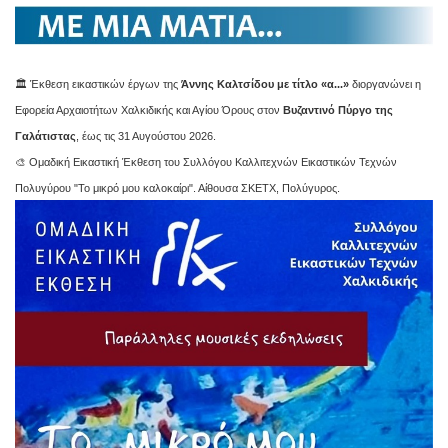
🏛️ Έκθεση εικαστικών έργων της
Άννης Καλτσίδου με τίτλο «α...»
διοργανώνει η
Εφορεία Αρχαιοτήτων Χαλκιδικής και Αγίου Όρους στον
Βυζαντινό Πύργο της
Γαλάτιστας
, έως τις 31 Αυγούστου 2026.
🎨 Ομαδική Εικαστική Έκθεση του Συλλόγου Καλλιτεχνών Εικαστικών Τεχνών
Πολυγύρου "Το μικρό μου καλοκαίρι". Αίθουσα ΣΚΕΤΧ, Πολύγυρος.