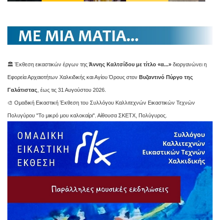
🏛️ Έκθεση εικαστικών έργων της
Άννης Καλτσίδου με τίτλο «α...»
διοργανώνει η
Εφορεία Αρχαιοτήτων Χαλκιδικής και Αγίου Όρους στον
Βυζαντινό Πύργο της
Γαλάτιστας
, έως τις 31 Αυγούστου 2026.
🎨 Ομαδική Εικαστική Έκθεση του Συλλόγου Καλλιτεχνών Εικαστικών Τεχνών
Πολυγύρου "Το μικρό μου καλοκαίρι". Αίθουσα ΣΚΕΤΧ, Πολύγυρος.