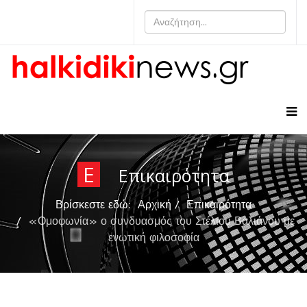
Ε
Επικαιρότητα
Βρίσκεστε εδώ:
Αρχική
Επικαιρότητα
«Ομοφωνία» ο συνδυασμός του Στέλιου Βαλιάνου με
ενωτική φιλοσοφία