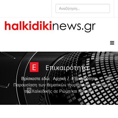
Ε
Επικαιρότητα
Βρίσκεστε εδώ:
Αρχική
Επικαιρότητα
Παρουσίαση των θεματικών τουριστικών προϊόντων
της Χαλκιδικής σε Ρώμη και Νάπολη