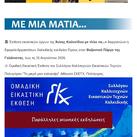
🏛️ Έκθεση εικαστικών έργων της
Άννης Καλτσίδου με τίτλο «α...»
διοργανώνει η
Εφορεία Αρχαιοτήτων Χαλκιδικής και Αγίου Όρους στον
Βυζαντινό Πύργο της
Γαλάτιστας
, έως τις 31 Αυγούστου 2026.
🎨 Ομαδική Εικαστική Έκθεση του Συλλόγου Καλλιτεχνών Εικαστικών Τεχνών
Πολυγύρου "Το μικρό μου καλοκαίρι". Αίθουσα ΣΚΕΤΧ, Πολύγυρος.