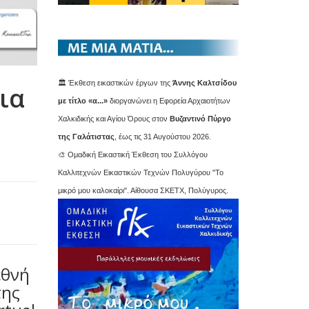
🏛️ Έκθεση εικαστικών έργων της
Άννης Καλτσίδου
ια
με τίτλο «α...»
διοργανώνει η Εφορεία Αρχαιοτήτων
Χαλκιδικής και Αγίου Όρους στον
Βυζαντινό Πύργο
της Γαλάτιστας
, έως τις 31 Αυγούστου 2026.
🎨 Ομαδική Εικαστική Έκθεση του Συλλόγου
Καλλιτεχνών Εικαστικών Τεχνών Πολυγύρου "Το
μικρό μου καλοκαίρι". Αίθουσα ΣΚΕΤΧ, Πολύγυρος.
εθνή
της