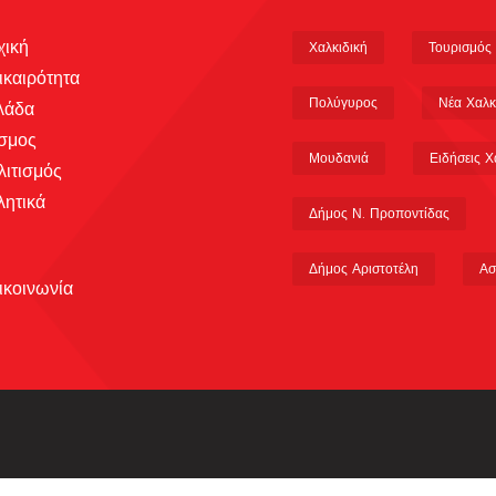
χική
Χαλκιδική
Τουρισμός
ικαιρότητα
Πολύγυρος
Νέα Χαλκ
λάδα
σμος
Μουδανιά
Ειδήσεις Χ
λιτισμός
λητικά
Δήμος Ν. Προποντίδας
Δήμος Αριστοτέλη
Ασ
ικοινωνία