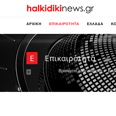
ΑΡΧΙΚΉ
ΕΠΙΚΑΙΡΌΤΗΤΑ
ΕΛΛΆΔΑ
Κ
Ε
Επικαιρότητα
Βρίσκεστε εδώ:
Αρχική
Επι