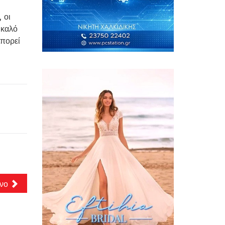
 οι
 καλό
μπορεί
νο