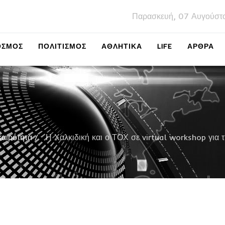
Παρασκευή, 07 Αυγούστ
ΌΣΜΟΣ
ΠΟΛΙΤΙΣΜΌΣ
ΑΘΛΗΤΙΚΆ
LIFE
ΑΡΘΡΑ
καιρότητα
Η Χαλκιδική και ο ΤΟΧ σε virtual workshop για 