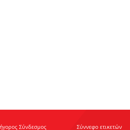
ήγορος Σύνδεσμος
Σύννεφο ετικετών