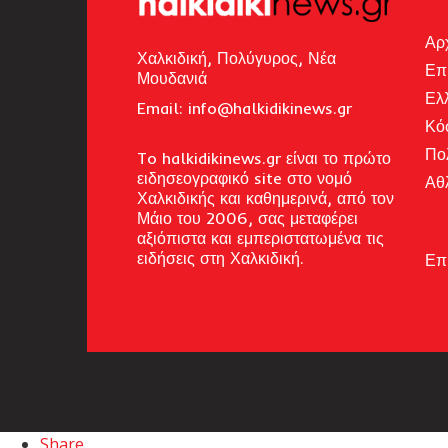
Αρ
Χαλκιδική, Πολύγυρος, Νέα
Επ
Μουδανιά
Ελ
Email: i
nfo@halkidikinews.gr
Κό
Πο
To halkidikinews.gr είναι το πρώτο
ειδησεογραφικό site στο νομό
Αθ
Χαλκιδικής και καθημερινά, από τον
Μάιο του 2006, σας μεταφέρει
αξιόπιστα και εμπεριστατωμένα τις
ειδήσεις στη Χαλκιδική.
Επ
Share