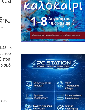
rtual
ξης,
ου
 ΕΟΤ κ.
ου του
ού που
υρισμό.
πτες,