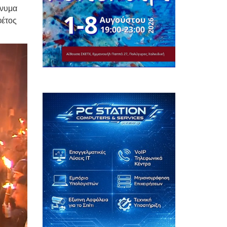
ήνυμα
φέτος