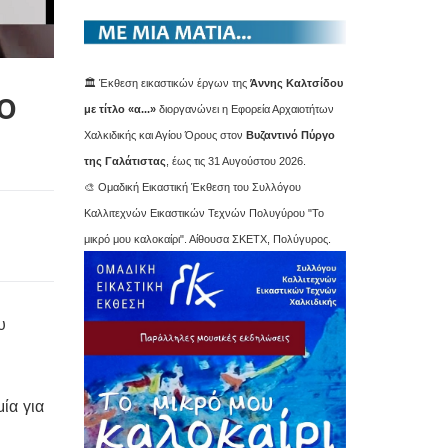
🏛️ Έκθεση εικαστικών έργων της
Άννης Καλτσίδου
ο
με τίτλο «α...»
διοργανώνει η Εφορεία Αρχαιοτήτων
Χαλκιδικής και Αγίου Όρους στον
Βυζαντινό Πύργο
της Γαλάτιστας
, έως τις 31 Αυγούστου 2026.
🎨 Ομαδική Εικαστική Έκθεση του Συλλόγου
Καλλιτεχνών Εικαστικών Τεχνών Πολυγύρου "Το
μικρό μου καλοκαίρι". Αίθουσα ΣΚΕΤΧ, Πολύγυρος.
υ
ία για