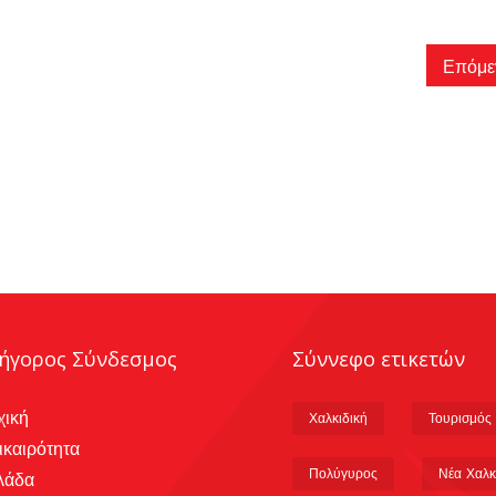
Επόμε
ήγορος Σύνδεσμος
Σύννεφο ετικετών
χική
Χαλκιδική
Τουρισμός
ικαιρότητα
Πολύγυρος
Νέα Χαλκ
λάδα