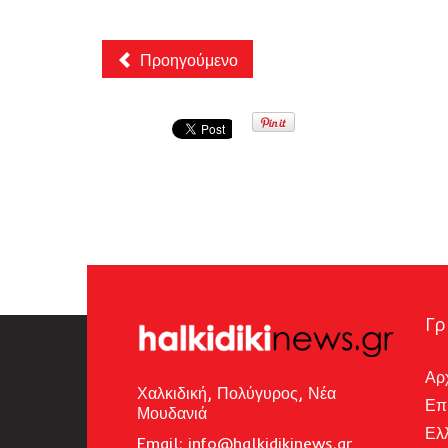
Προηγούμενο
Γρ
Αρ
Χαλκιδική, Πολύγυρος, Νέα
Επ
Μουδανιά
Ελ
Email: i
nfo@halkidikinews.gr