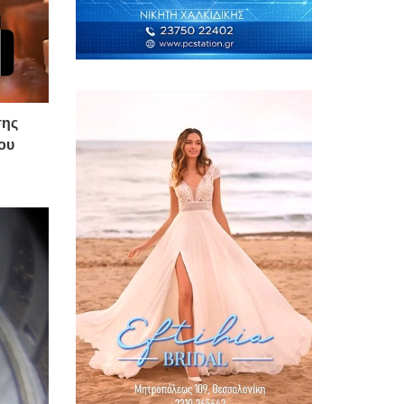
σης
ου