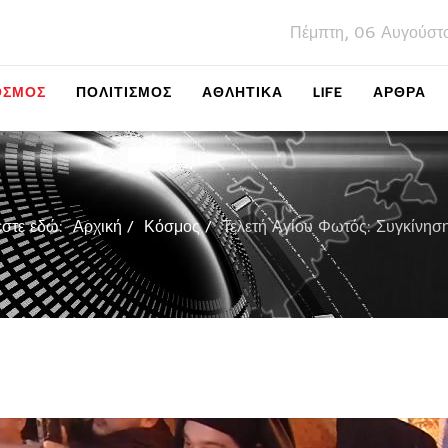
Πέμπτη, 06 Αυγούστ
ΌΣΜΟΣ
ΠΟΛΙΤΙΣΜΌΣ
ΑΘΛΗΤΙΚΆ
LIFE
ΑΡΘΡΑ
εστε εδώ:
Αρχική
Κόσμος
Τελετή Αγίου Φωτός: Συγκίνησ