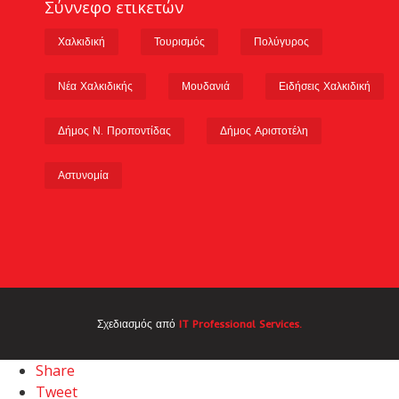
Σύννεφο ετικετών
Χαλκιδική
Τουρισμός
Πολύγυρος
Νέα Χαλκιδικής
Μουδανιά
Ειδήσεις Χαλκιδική
Δήμος Ν. Προποντίδας
Δήμος Αριστοτέλη
Αστυνομία
Σχεδιασμός από
IT Professional Services.
Share
Tweet