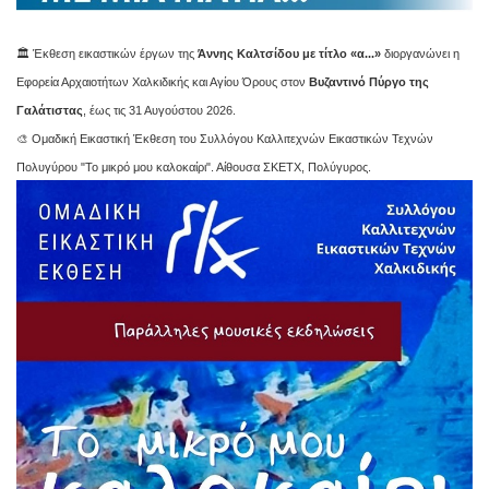
🏛️ Έκθεση εικαστικών έργων της
Άννης Καλτσίδου με τίτλο «α...»
διοργανώνει η
Εφορεία Αρχαιοτήτων Χαλκιδικής και Αγίου Όρους στον
Βυζαντινό Πύργο της
Γαλάτιστας
, έως τις 31 Αυγούστου 2026.
🎨 Ομαδική Εικαστική Έκθεση του Συλλόγου Καλλιτεχνών Εικαστικών Τεχνών
Πολυγύρου "Το μικρό μου καλοκαίρι". Αίθουσα ΣΚΕΤΧ, Πολύγυρος.