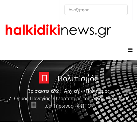
Π
Πολιτισμός
Βρίσκεστε εδώ:
Αρχική
Πολιτισμός
Όρμος Παναγίας: Ο εορτασμός του Αγίου Θεοδώρου
του Τήρωνος -ΦΩΤΟ-