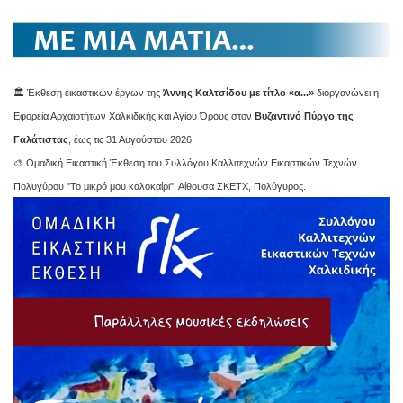
🏛️ Έκθεση εικαστικών έργων της
Άννης Καλτσίδου με τίτλο «α...»
διοργανώνει η
Εφορεία Αρχαιοτήτων Χαλκιδικής και Αγίου Όρους στον
Βυζαντινό Πύργο της
Γαλάτιστας
, έως τις 31 Αυγούστου 2026.
🎨 Ομαδική Εικαστική Έκθεση του Συλλόγου Καλλιτεχνών Εικαστικών Τεχνών
Πολυγύρου "Το μικρό μου καλοκαίρι". Αίθουσα ΣΚΕΤΧ, Πολύγυρος.