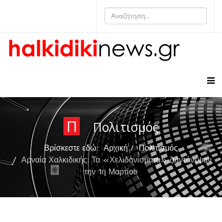
Π
Πολιτισμός
Βρίσκεστε εδώ:
Αρχική
Πολιτισμός
Αρναία Χαλκιδικής: Τα «Χελιδονίσματα» ζωντάνεψαν
την 1η Μαρτίου