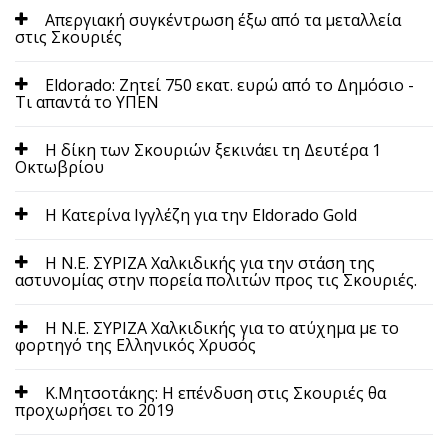
Aπεργιακή συγκέντρωση έξω από τα μεταλλεία
στις Σκουριές
Eldorado: Ζητεί 750 εκατ. ευρώ από το Δημόσιο -
Τι απαντά το ΥΠΕΝ
H δίκη των Σκουριών ξεκινάει τη Δευτέρα 1
Οκτωβρίου
H Κατερίνα Ιγγλέζη για την Eldorado Gold
H Ν.Ε. ΣΥΡΙΖΑ Χαλκιδικής για την στάση της
αστυνομίας στην πορεία πολιτών προς τις Σκουριές.
H Ν.Ε. ΣΥΡΙΖΑ Χαλκιδικής για το ατύχημα με το
φορτηγό της Ελληνικός Χρυσός
K.Μητσοτάκης: Η επένδυση στις Σκουριές θα
προχωρήσει το 2019