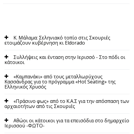
Κ. Μάλαμα: Σεληνιακό τοπίο στις Σκουριές
ετοιμάζουν κυβέρνηση κι Εldorado
Συλλήψεις και ένταση στην Ιερισσό - Στο πόδι οι
κάτοικοι
«Καμπανάκι» από τους μεταλλωρύχους
Κασσάνδρας για το πρόγραμμα «Hot Seating» της
Ελληνικός Χρυσός
«Πράσινο φως» από το Κ.Α.Σ για την απόσπαση των
αρχαιοτήτων από τις Σκουριές
Aθώοι οι κάτοικοι για τα επεισόδια στο δημαρχείο
Ιερισσού -ΦΩΤΟ-