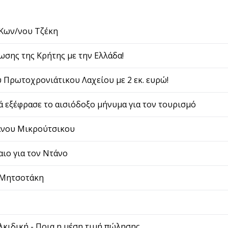
υ Κων/νου Τζέκη
ωσης της Κρήτης με την Ελλάδα!
υ Πρωτοχρονιάτικου Λαχείου με 2 εκ. ευρώ!
 εξέφρασε το αισιόδοξο μήνυμα για τον τουρισμό
Θάνου Μικρούτσικου
ιο για τον Ντάνο
ο Μητσοτάκη
λκιδική - Ποια η μέση τιμή πώλησης