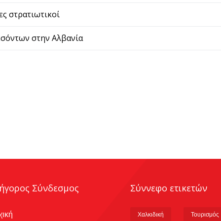
ες στρατιωτικοί
εσόντων στην Αλβανία
ήγορος Σύνδεσμος
Σύννεφο ετικετών
χική
Χαλκιδική
Τουρισμός