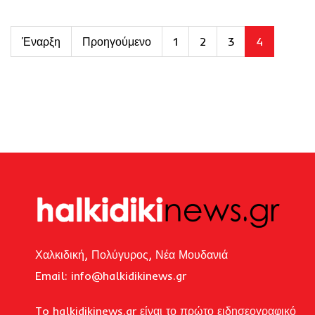
Έναρξη
Προηγούμενο
1
2
3
4
Χαλκιδική, Πολύγυρος, Νέα Μουδανιά
Email: i
nfo@halkidikinews.gr
To halkidikinews.gr είναι το πρώτο ειδησεογραφικό