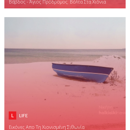
Βάβδος - Άγιος Πρόδρομος: Βόλτα Στα Χιόνια
L
LIFE
Εικόνες Απο Τη Χιονισμένη Σιθωνία