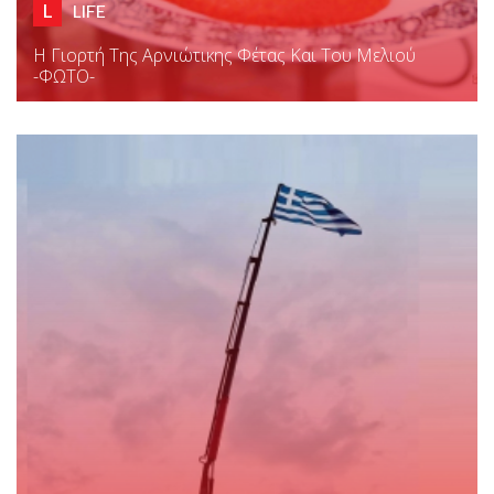
L
LIFE
H Γιορτή Της Αρνιώτικης Φέτας Και Του Μελιού
-ΦΩΤΟ-