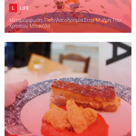
L
LIFE
Μεταμόρφωση: Ποδηλατοδρομία Στην Μνήμη Του
Χρήστου Μπακόλα