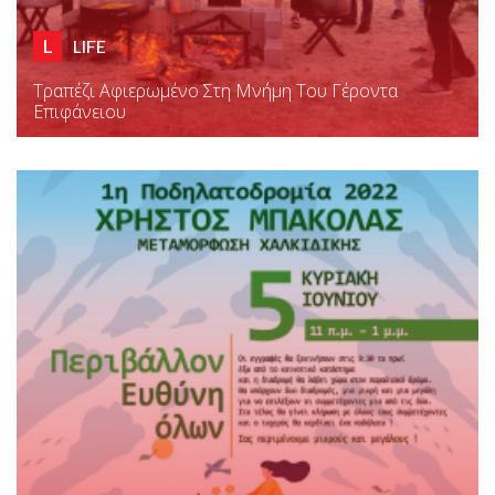
L
LIFE
Τραπέζι Αφιερωμένο Στη Μνήμη Του Γέροντα
Επιφάνειου