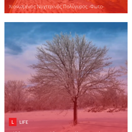
Χιονισμένος Νυχτερινός Πολύγυρος -φωτο-
L
LIFE