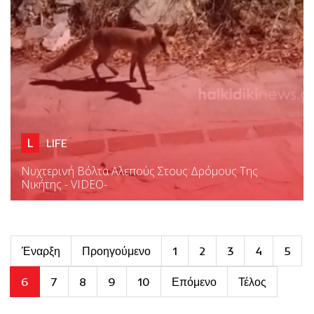
L
LIFE
Νυχτερινή Βόλτα Αλεπούς Στους Δρόμους Της
Νικήτης - VIDEO-
Έναρξη
Προηγούμενο
1
2
3
4
5
6
7
8
9
10
Επόμενο
Τέλος