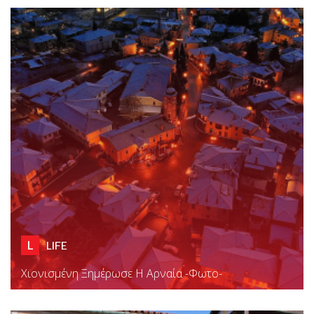
L
LIFE
Χιονισμένη Ξημέρωσε Η Αρναία -φωτο-