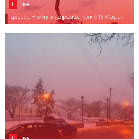
L
LIFE
Ιερισσός: Η Ελληνική Σημαία Σε Γερανό 15 Μέτρων
L
LIFE