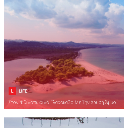
L
LIFE
Στον Φθινοπωρινό Γλαρόκαβο Με Την Χρυσή Άμμο