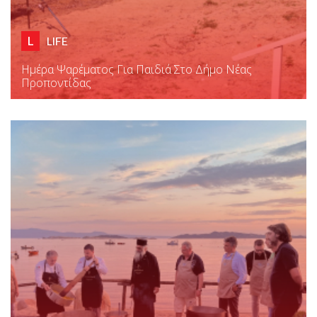
L
LIFE
Ημέρα Ψαρέματος Για Παιδιά Στο Δήμο Νέας
Προποντίδας