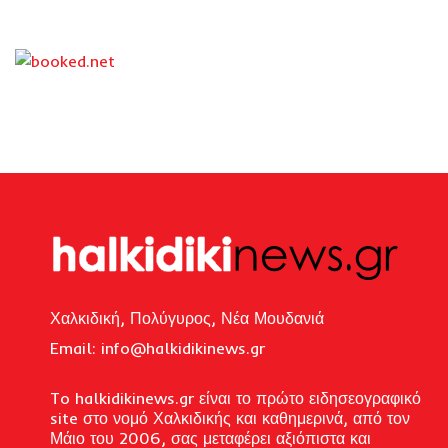
Χαλκιδική, Πολύγυρος, Νέα Μουδανιά
Email: i
nfo@halkidikinews.gr
To halkidikinews.gr είναι το πρώτο ειδησεογραφικό
site στο νομό Χαλκιδικής και καθημερινά, από τον
Μάιο του 2006, σας μεταφέρει αξιόπιστα και