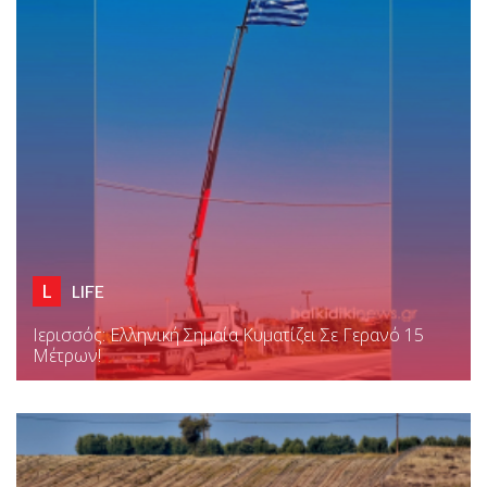
L
LIFE
Ιερισσός: Ελληνική Σημαία Κυματίζει Σε Γερανό 15
Μέτρων!