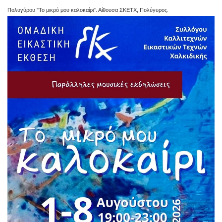
Πολυγύρου "Το μικρό μου καλοκαίρι". Αίθουσα ΣΚΕΤΧ, Πολύγυρος.