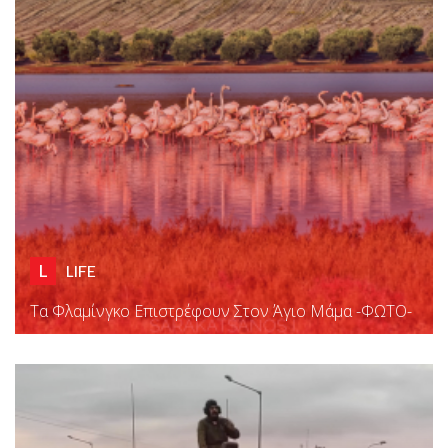
L
LIFE
Τα Φλαμίνγκο Επιστρέφουν Στον Άγιο Μάμα -ΦΩΤΟ-