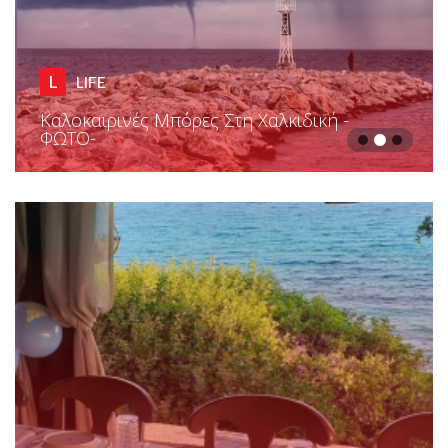
L
LIFE
Ένα Τραπέζι 'γιώματα' Στα Νέα Ρόδα