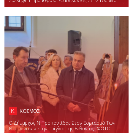
Σύλληψη E. Ιμάμογλου: Διαδηλώσεις Στην Τουρκία
Κ
ΚΟΣΜΟΣ
Ο Δήμαρχος Ν.Προποντίδας Στον Εορτασμό Των
Θεοφανείων Στην Τρίγλια Της Βιθυνίας -ΦΩΤΟ-