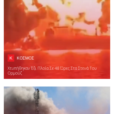
Κ
ΚΟΣΜΟΣ
Χτυπήθηκαν Έξι Πλοία Σε 48 Ώρες Στα Στενά Του
Ορμούζ