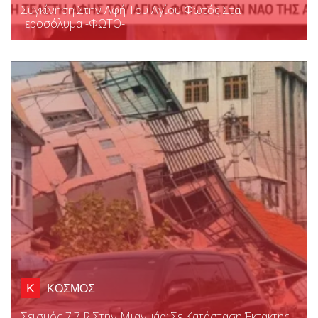
Συγκίνηση Στην Αφή Του Αγίου Φωτός Στα
Ιεροσόλυμα -ΦΩΤΟ-
Κ
ΚΟΣΜΟΣ
Σεισμός 7,7 R Στην Μιανμάρ: Σε Κατάσταση Έκτακτης