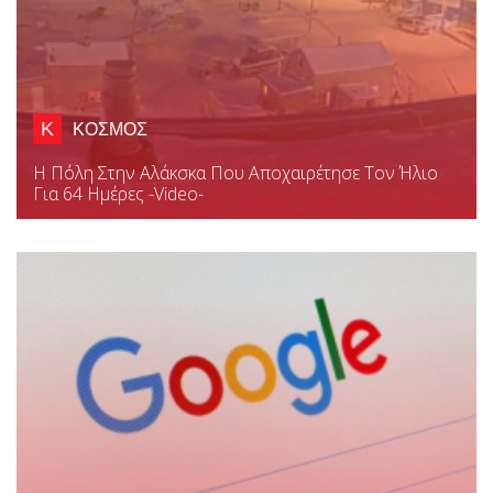
Κ
ΚΟΣΜΟΣ
Η Πόλη Στην Αλάκσκα Που Αποχαιρέτησε Τον Ήλιο
Για 64 Ημέρες -video-