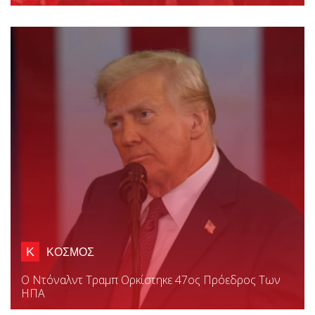
Κ
ΚΟΣΜΟΣ
Ο Ντόναλντ Τραμπ Ορκίστηκε 47ος Πρόεδρος Των
ΗΠΑ