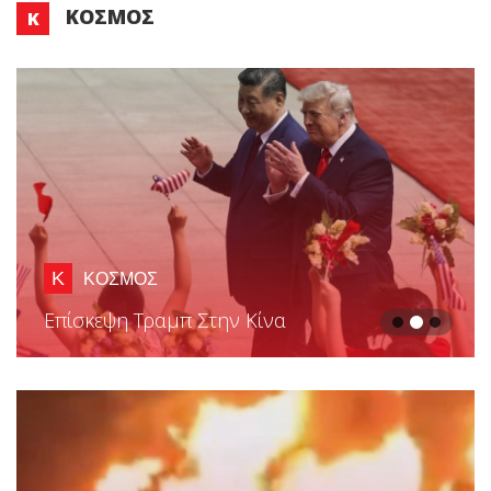
ΚΌΣΜΟΣ
Κ
Κ
ΚΟΣΜΟΣ
Τελετή Αγίου Φωτός: Συγκίνηση Στον
Πανάγιο Τάφο Με Το «Δεύτε Λάβετε Φως»