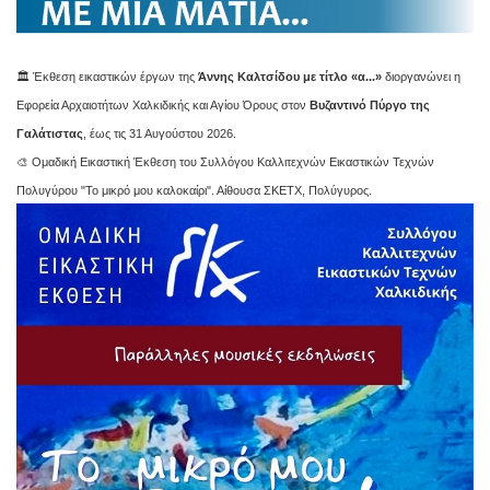
🏛️ Έκθεση εικαστικών έργων της
Άννης Καλτσίδου με τίτλο «α...»
διοργανώνει η
Εφορεία Αρχαιοτήτων Χαλκιδικής και Αγίου Όρους στον
Βυζαντινό Πύργο της
Γαλάτιστας
, έως τις 31 Αυγούστου 2026.
🎨 Ομαδική Εικαστική Έκθεση του Συλλόγου Καλλιτεχνών Εικαστικών Τεχνών
Πολυγύρου "Το μικρό μου καλοκαίρι". Αίθουσα ΣΚΕΤΧ, Πολύγυρος.