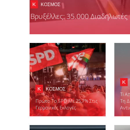
Πόλη Του Μεξικού: Παγκόσμ
Δωρεάν WiFi Σημεία Παγκο
Κ
Κ
ΚΟΣΜΟΣ
Ti Α
Πρώτο Το SPD Με 25,7% Στις
Τη Δ
Γερμανικές Εκλογές
Αντ