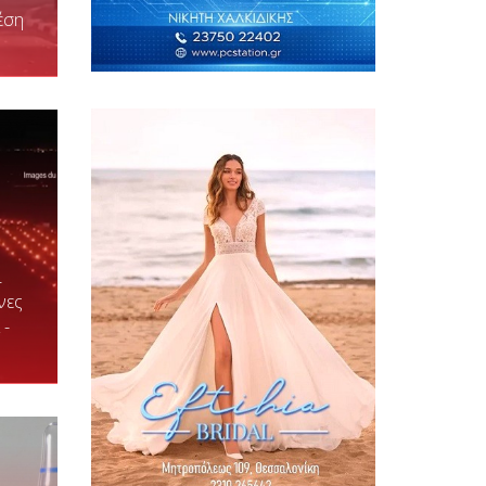
έση
ί
νες
 -