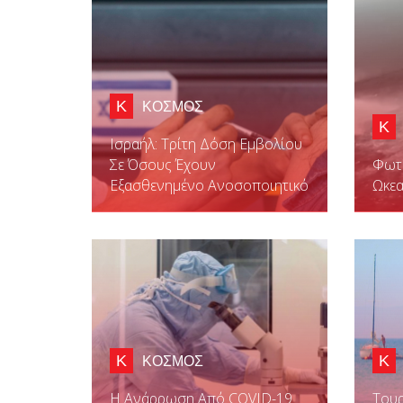
Κ
ΚΟΣΜΟΣ
Κ
Ισραήλ: Τρίτη Δόση Εμβολίου
Σε Όσους Έχουν
Φωτι
Εξασθενημένο Ανοσοποιητικό
Ωκεα
Κ
Κ
ΚΟΣΜΟΣ
Η Ανάρρωση Από COVID-19
Τουρ