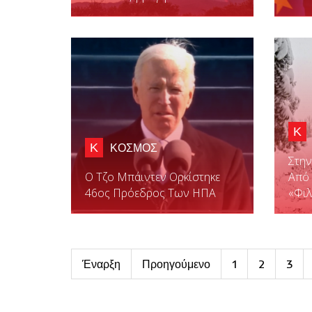
Κ
Κ
ΚΟΣΜΟΣ
Στην
Ο Τζο Μπάιντεν Ορκίστηκε
Από 
46ος Πρόεδρος Των ΗΠΑ
«Φιλ
Έναρξη
Προηγούμενο
1
2
3