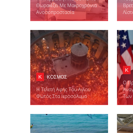
Θωρακίζει Με Μακροχρόνια
Βρετ
Ανοσοπροστασία
Λίστ
Κ
Κ
ΚΟΣΜΟΣ
Ο Π
Η Τελετή Αφής Του Αγίου
Αναγ
Φωτός Στα Ιεροσόλυμα
Των