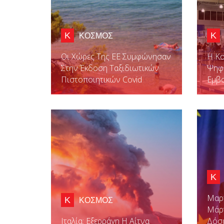
Κ
Κ
ΚΟΣΜΟΣ
Οι Χώρες Της ΕΕ Συμφώνησαν
Η Κο
Στην Έκδοση Ταξιδιωτικών
Ψηφι
Πιστοποιητικών Covid
Εμβ
Κ
Μαργ
Κ
ΚΟΣΜΟΣ
Μάρτ
Ιταλία: Εξερράγη Η Αίτνα
Δόσε