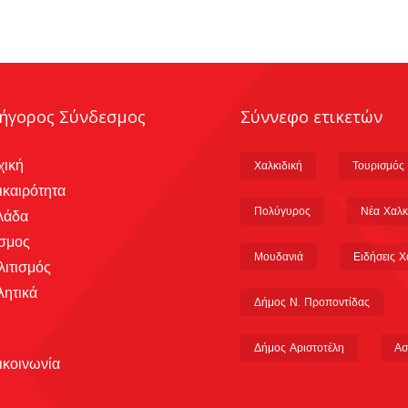
ήγορος Σύνδεσμος
Σύννεφο ετικετών
χική
Χαλκιδική
Τουρισμός
ικαιρότητα
Πολύγυρος
Νέα Χαλκ
λάδα
σμος
Μουδανιά
Ειδήσεις Χ
λιτισμός
λητικά
Δήμος Ν. Προποντίδας
Δήμος Αριστοτέλη
Ασ
ικοινωνία