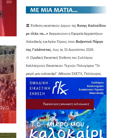
🏛️ Έκθεση εικαστικών έργων της
Άννης Καλτσίδου
με τίτλο «α...»
διοργανώνει η Εφορεία Αρχαιοτήτων
Χαλκιδικής και Αγίου Όρους στον
Βυζαντινό Πύργο
της Γαλάτιστας
, έως τις 31 Αυγούστου 2026.
🎨 Ομαδική Εικαστική Έκθεση του Συλλόγου
Καλλιτεχνών Εικαστικών Τεχνών Πολυγύρου "Το
μικρό μου καλοκαίρι". Αίθουσα ΣΚΕΤΧ, Πολύγυρος.
 Τη
αγία