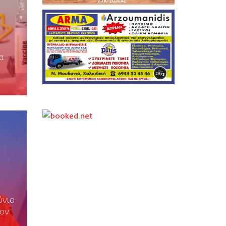
α
ύνιο
Φον