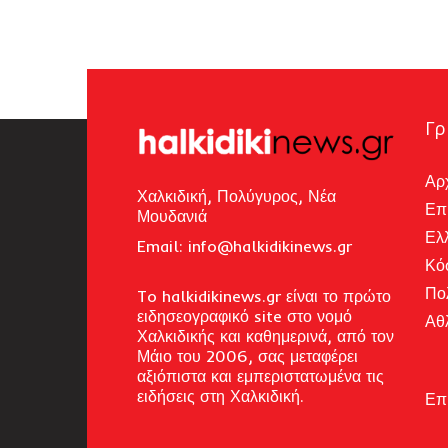
Γρ
Αρ
Χαλκιδική, Πολύγυρος, Νέα
Επ
Μουδανιά
Ελ
Email: i
nfo@halkidikinews.gr
Κό
Πο
To halkidikinews.gr είναι το πρώτο
ειδησεογραφικό site στο νομό
Αθ
Χαλκιδικής και καθημερινά, από τον
Μάιο του 2006, σας μεταφέρει
αξιόπιστα και εμπεριστατωμένα τις
ειδήσεις στη Χαλκιδική.
Επ