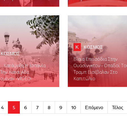
Κ
ΚΟΣΜΟΣ
ΚΟΣΜΟΣ
Βίαια Επεισόδια Στην
 ...κατάψυξη Η Ισπανία
Ουάσινγκτον - Οπαδοί Το
Την Καταιγίδα
Τραμπ Εισέβαλαν Στο
ομένα» -VIDEO-
Καπιτώλιο
4
5
6
7
8
9
10
Επόμενο
Τέλος