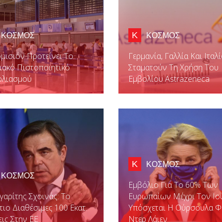
Κ
ΚΟΣΜΟΣ
ΚΟΣΜΟΣ
μισιόν Προτείνει Το
Γερμανία, Γαλλία Και Ιταλί
ακό Πιστοποιητικό
Σταματούν Τη Χρήση Του
ολιασμού
Εμβολίου Astrazeneca
Κ
ΚΟΣΜΟΣ
ΚΟΣΜΟΣ
Εμβόλιο Για Το 60% Των
αρίτης Σχοινάς: Το
Ευρωπαίων Μέχρι Τον Ιο
ιο Διαθέσιμες 100 Εκατ.
Υπόσχεται Η Ούρσουλα 
ις Στην ΕΕ
Ντερ Λάιεν