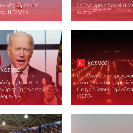
ανικής «πράσινης
Σε Τεντωμένο Σχοινί Η Μ
ας» Η Ελλάδα
Ανατολή
Κ
ΚΟΣΜΟΣ
ΚΟΣΜΟΣ
Οι Γάλλοι Οινοπαραγωγο
ρόεδρος Των ΗΠΑ
Ζεσταίνουν Τους Αμπελώ
νώρισε Τη Γενοκτονία
Για Να Σώσουν Τη Σοδειά
 Αρμενίων
VIDEO-