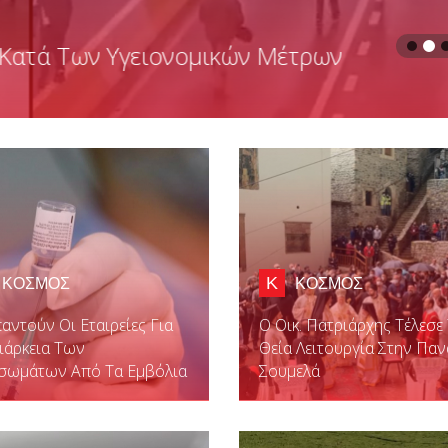
ιο Ρεκόρ Γκίνες Για Τα Περισσότερα
σμίως
Κ
ΚΟΣΜΟΣ
ΚΟΣΜΟΣ
παντούν Οι Εταιρείες Για
Ο Οικ. Πατριάρχης Τέλεσε
ιάρκεια Των
Θεία Λειτουργία Στην Παν
ισωμάτων Από Τα Εμβόλια
Σουμελά