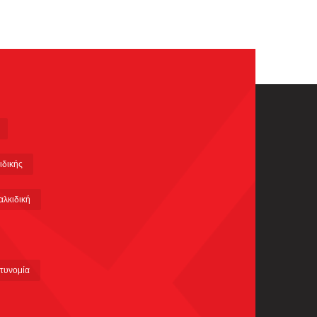
ιδικής
αλκιδική
τυνομία