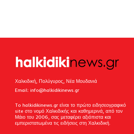
Χαλκιδική, Πολύγυρος, Νέα Μουδανιά
Email: i
nfo@halkidikinews.gr
To halkidikinews.gr είναι το πρώτο ειδησεογραφικό
site στο νομό Χαλκιδικής και καθημερινά, από τον
Μάιο του 2006, σας μεταφέρει αξιόπιστα και
εμπεριστατωμένα τις ειδήσεις στη Χαλκιδική.