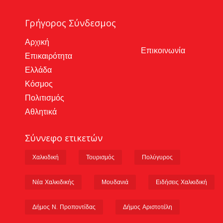
Γρήγορος Σύνδεσμος
Αρχική
Επικοινωνία
Επικαιρότητα
Ελλάδα
Κόσμος
Πολιτισμός
Αθλητικά
Σύννεφο ετικετών
Χαλκιδική
Τουρισμός
Πολύγυρος
Νέα Χαλκιδικής
Μουδανιά
Ειδήσεις Χαλκιδική
Δήμος Ν. Προποντίδας
Δήμος Αριστοτέλη