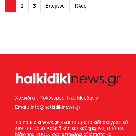
1
2
3
Επόμενο
Τέλος
Χαλκιδική, Πολύγυρος, Νέα Μουδανιά
Email: i
nfo@halkidikinews.gr
To halkidikinews.gr είναι το πρώτο ειδησεογραφικό
site στο νομό Χαλκιδικής και καθημερινά, από τον
Μάιο του 2006, σας μεταφέρει αξιόπιστα και