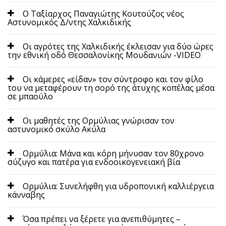
Ο Ταξίαρχος Παναγιώτης Κουτούζος νέος
Αστυνομικός Δ/ντης Χαλκιδικής
Οι αγρότες της Χαλκιδικής έκλεισαν για δύο ώρες
την εθνική οδό Θεσσαλονίκης Μουδανιών -VΙDEO
Οι κάμερες «είδαν» τον σύντροφο και τον φίλο
του να μεταφέρουν τη σορό της άτυχης κοπέλας μέσα
σε μπαούλο
Οι μαθητές της Ορμύλιας γνώρισαν τον
αστυνομικό σκύλο Ακύλα
Ορμύλια: Μάνα και κόρη μήνυσαν τον 80χρονο
σύζυγο και πατέρα για ενδοοικογενειακή βία
Ορμύλια: Συνελήφθη για υδροπονική καλλιέργεια
κάνναβης
Όσα πρέπει να ξέρετε για ανεπιθύμητες –