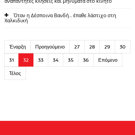
αναπάντητες κλήσεις και μηνύματα στο κινητό
Όταν η Δέσποινα Βανδή… έπαθε λάστιχο στη
Χαλκιδική
Έναρξη
Προηγούμενο
27
28
29
30
31
32
33
34
35
36
Επόμενο
Τέλος