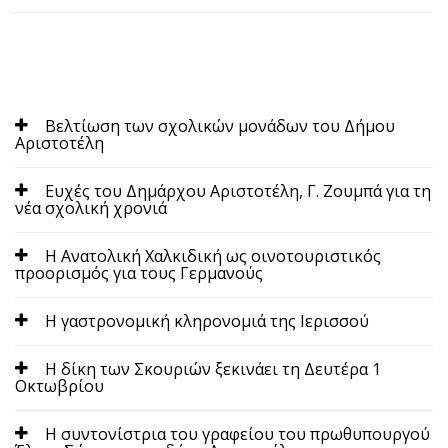
Bελτίωση των σχολικών μονάδων του Δήμου
Αριστοτέλη
Eυχές του Δημάρχου Αριστοτέλη, Γ. Ζουμπά για τη
νέα σχολική χρονιά
H Aνατολική Χαλκιδική ως οινοτουριστικός
προορισμός για τους Γερμανούς
H γαστρονομική κληρονομιά της Ιερισσού
H δίκη των Σκουριών ξεκινάει τη Δευτέρα 1
Οκτωβρίου
H συντονίστρια του γραφείου του πρωθυπουργού