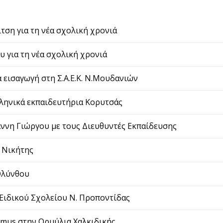
τση για τη νέα σχολική χρονιά
υ για τη νέα σχολική χρονιά
 εισαγωγή στη Σ.Α.Ε.Κ. Ν.Μουδανιών
λληνικά εκπαιδευτήρια Κορυτσάς
́ννη Γιώργου με τους Διευθυντές Εκπαίδευσης
ΑΛ Νικήτης
 Ολύνθου
υ Ειδικού Σχολείου Ν. Προποντίδας
mus στην Ορμύλια Χαλκιδικής