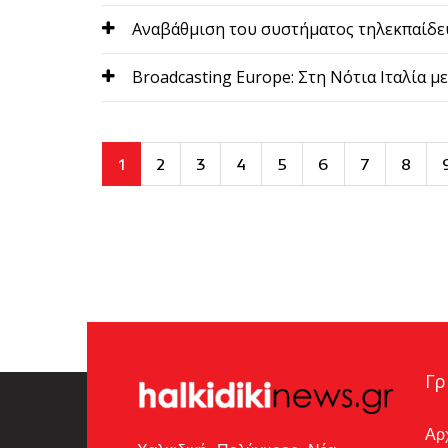
Aναβάθμιση του συστήματος τηλεκπαίδε
Broadcasting Europe: Στη Νότια Ιταλία 
1
2
3
4
5
6
7
8
Γρ
Αρ