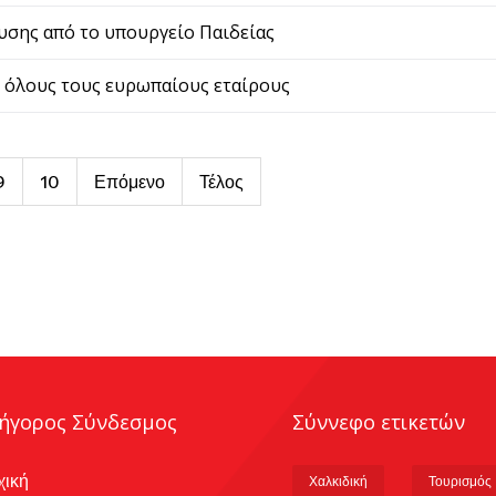
υσης από το υπουργείο Παιδείας
με όλους τους ευρωπαίους εταίρους
9
10
Επόμενο
Τέλος
ήγορος Σύνδεσμος
Σύννεφο ετικετών
χική
Χαλκιδική
Τουρισμός