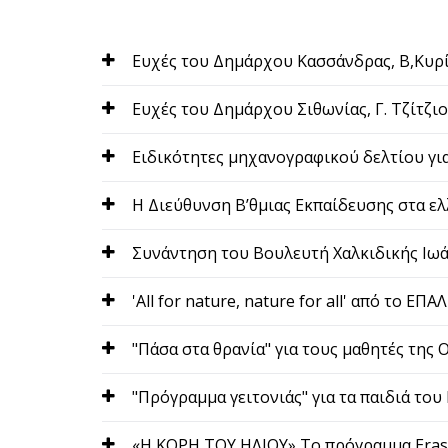
Eυχές του Δημάρχου Κασσάνδρας, Β,Κυρί
Eυχές του Δημάρχου Σιθωνίας, Γ. Τζίτζιο
Ειδικότητες μηχανογραφικού δελτίου για
Η Διεύθυνση Β’θμιας Εκπαίδευσης στα ε
Συνάντηση του Βουλευτή Χαλκιδικής Ιωα
'All for nature, nature for all' από το ΕΠ
"Πάσα στα θρανία" για τους μαθητές της
"Πρόγραμμα γειτονιάς" για τα παιδιά το
«Η ΚΟΡΗ ΤΟΥ ΗΛΙΟΥ» Tο πρόγραμμα Eras