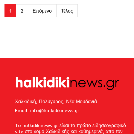
1
2
Επόμενο
Τέλος
Χαλκιδική, Πολύγυρος, Νέα Μουδανιά
Email: i
nfo@halkidikinews.gr
To halkidikinews.gr είναι το πρώτο ειδησεογραφικό
site στο νομό Χαλκιδικής και καθημερινά, από τον